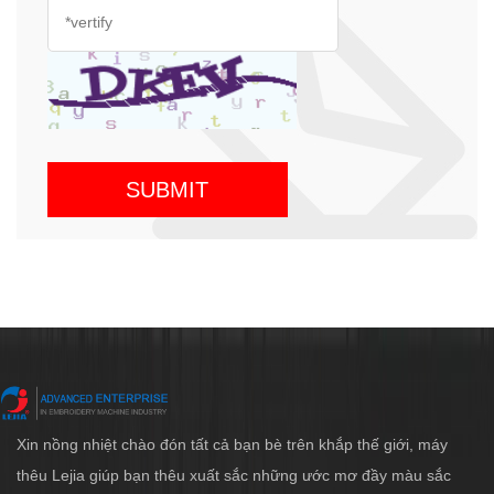
Xin nồng nhiệt chào đón tất cả bạn bè trên khắp thế giới, máy
thêu Lejia giúp bạn thêu xuất sắc những ước mơ đầy màu sắc