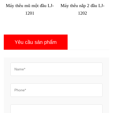
ũ một đầu LJ-
Máy thêu nắp 2 đầu LJ-
Máy thêu mũ vi 
1201
1202
LJ-MX1
Yêu cầu sản phẩm