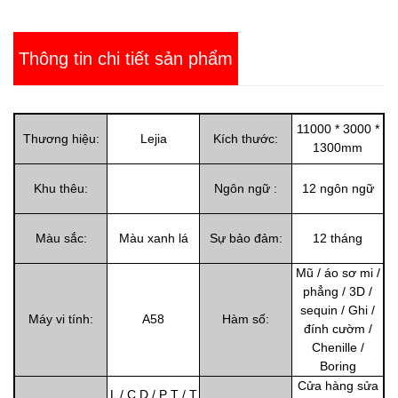
Thông tin chi tiết sản phẩm
11000 * 3000 *
Thương hiệu:
Lejia
Kích thước:
1300mm
Khu thêu:
Ngôn ngữ :
12 ngôn ngữ
Màu sắc:
Màu xanh lá
Sự bảo đảm:
12 tháng
Mũ / áo sơ mi /
phẳng / 3D /
sequin / Ghi /
Máy vi tính:
A58
Hàm số:
đính cườm /
Chenille /
Boring
Cửa hàng sửa
L / C D / P T / T